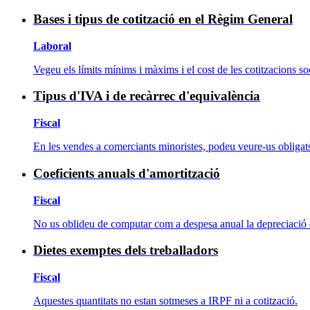
Bases i tipus de cotització en el Règim General
Laboral
Vegeu els límits mínims i màxims i el cost de les cotitzacions soc
Tipus d'IVA i de recàrrec d'equivalència
Fiscal
En les vendes a comerciants minoristes, podeu veure-us obligats 
Coeficients anuals d'amortització
Fiscal
No us oblideu de computar com a despesa anual la depreciació de
Dietes exemptes dels treballadors
Fiscal
Aquestes quantitats no estan sotmeses a IRPF ni a cotització.