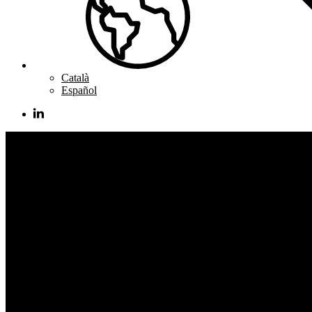
Català
Español