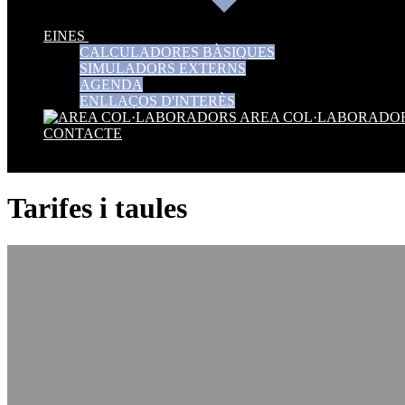
EINES
CALCULADORES BÀSIQUES
SIMULADORS EXTERNS
AGENDA
ENLLAÇOS D'INTERÈS
AREA COL·LABORADO
CONTACTE
Tarifes i taules