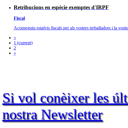
Retribucions en espècie exemptes d'IRPF
Fiscal
Aconseguiu estalvis fiscals per als vostres treballadors i la vost
«
1
(current)
2
»
Si vol conèixer les úl
nostra Newsletter