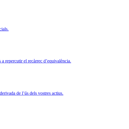
ials.
a repercutir el recàrrec d’equivalència.
rivada de l’ús dels vostres actius.