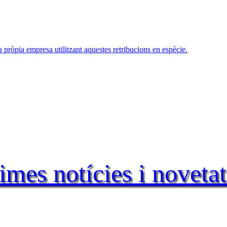
ra pròpia empresa utilitzant aquestes retribucions en espècie.
times notícies i novetat