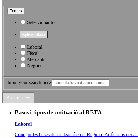
Temes
Seleccionar tot
Laboral
Fiscal
Mercantil
Negoci
Input your search here
Bases i tipus de cotització al RETA
Laboral
Conegui les bases de cotització en el Règim d'Autònoms per al