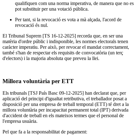
qualifiquen com una norma imperativa, de manera que no es
pot substituir per una votació pública.
Per tant, si la revocació es vota a mà alçada, l'acord de
revocació és nul.
El Tribunal Suprem [TS 16-12-2025] recorda que, en ser una
matèria d'ordre públic i indisponible, les normes electorals tenen
caràcter imperatiu. Per això, per revocar el mandat correctament,
també s'han de respectar els requisits de convocatòria (un terç
d'electors) i la majoria absoluta que preveu la llei.
Millora voluntària per ETT
Els tribunals [TSJ País Basc 09-12-2025] han declarat que, per
aplicació del principi d'igualtat retributiva, el treballador posat a
disposició per una empresa de treball temporal (ETT) té dret a la
millora voluntària per incapacitat permanent total (IPT) derivada
d'accident de treball en els mateixos termes que el personal de
l'empresa usuària.
Pel que fa a la responsabilitat de pagament: