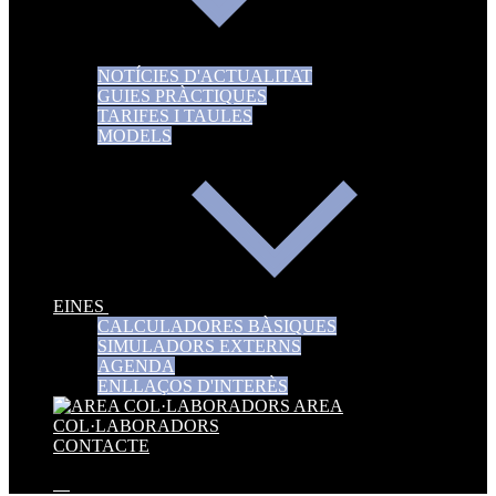
NOTÍCIES D'ACTUALITAT
GUIES PRÀCTIQUES
TARIFES I TAULES
MODELS
EINES
CALCULADORES BÀSIQUES
SIMULADORS EXTERNS
AGENDA
ENLLAÇOS D'INTERÈS
AREA
COL·LABORADORS
CONTACTE