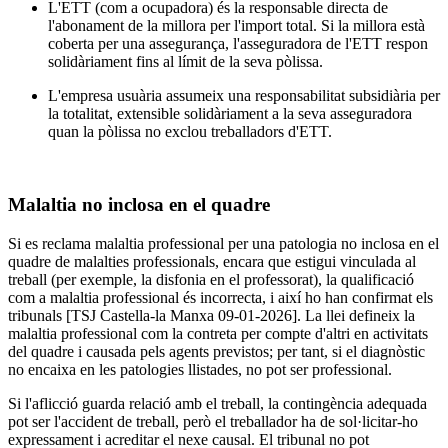
L'ETT (com a ocupadora) és la responsable directa de
l'abonament de la millora per l'import total. Si la millora està
coberta per una assegurança, l'asseguradora de l'ETT respon
solidàriament fins al límit de la seva pòlissa.
L'empresa usuària assumeix una responsabilitat subsidiària per
la totalitat, extensible solidàriament a la seva asseguradora
quan la pòlissa no exclou treballadors d'ETT.
Malaltia no inclosa en el quadre
Si es reclama malaltia professional per una patologia no inclosa en el
quadre de malalties professionals, encara que estigui vinculada al
treball (per exemple, la disfonia en el professorat), la qualificació
com a malaltia professional és incorrecta, i així ho han confirmat els
tribunals [TSJ Castella-la Manxa 09-01-2026]. La llei defineix la
malaltia professional com la contreta per compte d'altri en activitats
del quadre i causada pels agents previstos; per tant, si el diagnòstic
no encaixa en les patologies llistades, no pot ser professional.
Si l'aflicció guarda relació amb el treball, la contingència adequada
pot ser l'accident de treball, però el treballador ha de sol·licitar-ho
expressament i acreditar el nexe causal. El tribunal no pot