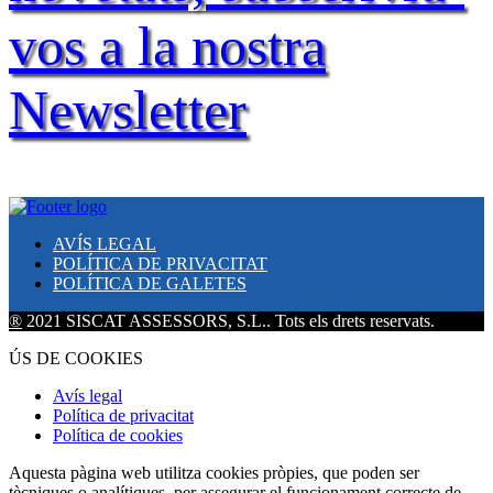
vos a la nostra
Newsletter
AVÍS LEGAL
POLÍTICA DE PRIVACITAT
POLÍTICA DE GALETES
®
2021 SISCAT ASSESSORS, S.L.. Tots els drets reservats.
ÚS DE COOKIES
Avís legal
Política de privacitat
Política de cookies
Aquesta pàgina web utilitza cookies pròpies, que poden ser
tècniques o analítiques, per assegurar el funcionament correcte de