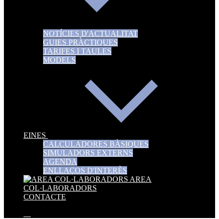
NOTÍCIES D'ACTUALITAT
GUIES PRÀCTIQUES
TARIFES I TAULES
MODELS
EINES
CALCULADORES BÀSIQUES
SIMULADORS EXTERNS
AGENDA
ENLLAÇOS D'INTERÈS
AREA
COL·LABORADORS
CONTACTE