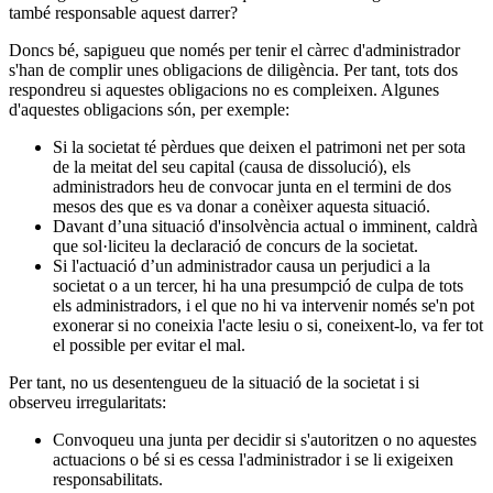
també responsable aquest darrer?
Doncs bé, sapigueu que només per tenir el càrrec d'administrador
s'han de complir unes obligacions de diligència. Per tant, tots dos
respondreu si aquestes obligacions no es compleixen. Algunes
d'aquestes obligacions són, per exemple:
Si la societat té pèrdues que deixen el patrimoni net per sota
de la meitat del seu capital (causa de dissolució), els
administradors heu de convocar junta en el termini de dos
mesos des que es va donar a conèixer aquesta situació.
Davant d’una situació d'insolvència actual o imminent, caldrà
que sol·liciteu la declaració de concurs de la societat.
Si l'actuació d’un administrador causa un perjudici a la
societat o a un tercer, hi ha una presumpció de culpa de tots
els administradors, i el que no hi va intervenir només se'n pot
exonerar si no coneixia l'acte lesiu o si, coneixent-lo, va fer tot
el possible per evitar el mal.
Per tant, no us desentengueu de la situació de la societat i si
observeu irregularitats:
Convoqueu una junta per decidir si s'autoritzen o no aquestes
actuacions o bé si es cessa l'administrador i se li exigeixen
responsabilitats.