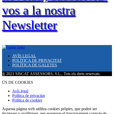
vos a la nostra
Newsletter
AVÍS LEGAL
POLÍTICA DE PRIVACITAT
POLÍTICA DE GALETES
®
2021 SISCAT ASSESSORS, S.L.. Tots els drets reservats.
ÚS DE COOKIES
Avís legal
Política de privacitat
Política de cookies
Aquesta pàgina web utilitza cookies pròpies, que poden ser
tècniques o analítiques, per assegurar el funcionament correcte de